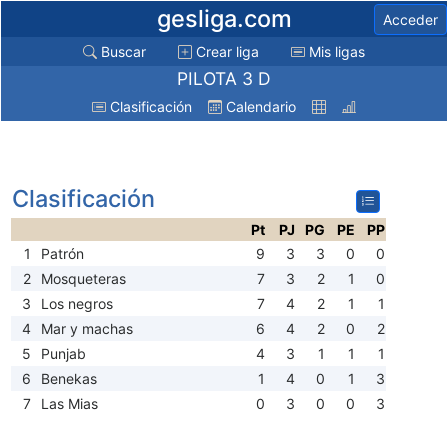
gesliga.com
Acceder
Buscar
Crear liga
Mis ligas
PILOTA 3 D
Clasificación
Calendario
Clasificación
Pt
PJ
PG
PE
PP
1
Patrón
9
3
3
0
0
2
Mosqueteras
7
3
2
1
0
3
Los negros
7
4
2
1
1
4
Mar y machas
6
4
2
0
2
5
Punjab
4
3
1
1
1
6
Benekas
1
4
0
1
3
7
Las Mias
0
3
0
0
3