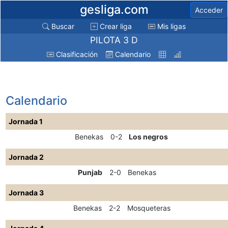
gesliga.com
Acceder
Buscar
Crear liga
Mis ligas
PILOTA 3 D
Clasificación
Calendario
Calendario
Jornada 1
Benekas
0-2
Los negros
Jornada 2
Punjab
2-0
Benekas
Jornada 3
Benekas
2-2
Mosqueteras