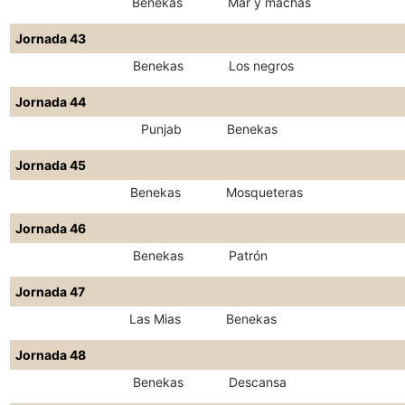
Benekas
Mar y machas
Jornada 43
Benekas
Los negros
Jornada 44
Punjab
Benekas
Jornada 45
Benekas
Mosqueteras
Jornada 46
Benekas
Patrón
Jornada 47
Las Mias
Benekas
Jornada 48
Benekas
Descansa