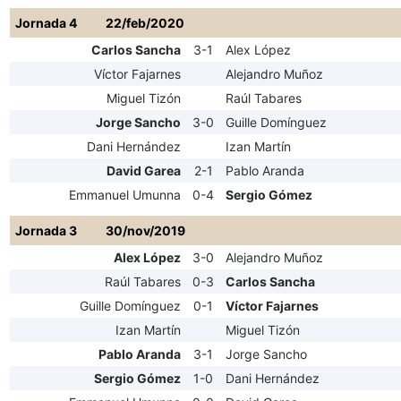
Jornada 4
22/feb/2020
Carlos Sancha
3-1
Alex López
Víctor Fajarnes
Alejandro Muñoz
Miguel Tizón
Raúl Tabares
Jorge Sancho
3-0
Guille Domínguez
Dani Hernández
Izan Martín
David Garea
2-1
Pablo Aranda
Emmanuel Umunna
0-4
Sergio Gómez
Jornada 3
30/nov/2019
Alex López
3-0
Alejandro Muñoz
Raúl Tabares
0-3
Carlos Sancha
Guille Domínguez
0-1
Víctor Fajarnes
Izan Martín
Miguel Tizón
Pablo Aranda
3-1
Jorge Sancho
Sergio Gómez
1-0
Dani Hernández