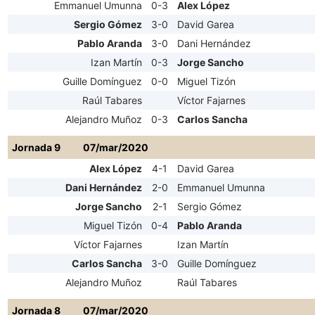
Emmanuel Umunna
0-3
Alex López
Sergio Gómez
3-0
David Garea
Pablo Aranda
3-0
Dani Hernández
Izan Martín
0-3
Jorge Sancho
Guille Domínguez
0-0
Miguel Tizón
Raúl Tabares
Víctor Fajarnes
Alejandro Muñoz
0-3
Carlos Sancha
Jornada 9
07/mar/2020
Alex López
4-1
David Garea
Dani Hernández
2-0
Emmanuel Umunna
Jorge Sancho
2-1
Sergio Gómez
Miguel Tizón
0-4
Pablo Aranda
Víctor Fajarnes
Izan Martín
Carlos Sancha
3-0
Guille Domínguez
Alejandro Muñoz
Raúl Tabares
Jornada 8
07/mar/2020