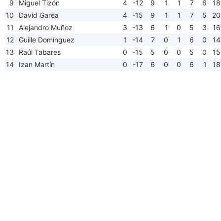
9
Miguel Tizón
4
-12
9
1
1
7
6
18
10
David Garea
4
-15
9
1
1
7
5
20
11
Alejandro Muñoz
3
-13
6
1
0
5
3
16
12
Guille Domínguez
1
-14
7
0
1
6
0
14
13
Raúl Tabares
0
-15
5
0
0
5
0
15
14
Izan Martín
0
-17
6
0
0
6
1
18