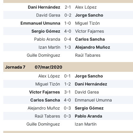
Dani Hernández
2-1
Alex López
David Garea
0-2
Jorge Sancho
Emmanuel Umunna
1-0
Miguel Tizón
Sergio Gómez
4-0
Víctor Fajarnes
Pablo Aranda
0-4
Carlos Sancha
Izan Martín
1-3
Alejandro Muñoz
Guille Domínguez
Raúl Tabares
Jornada 7
07/mar/2020
Alex López
0-1
Jorge Sancho
Miguel Tizón
1-2
Dani Hernández
Víctor Fajarnes
3-1
David Garea
Carlos Sancha
4-0
Emmanuel Umunna
Alejandro Muñoz
0-3
Sergio Gómez
Raúl Tabares
0-3
Pablo Aranda
Guille Domínguez
Izan Martín