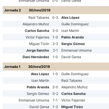
Emmanuel Umunna
0-0
David Garea
Jornada 2
30/nov/2019
Raúl Tabares
0-3
Alex López
Alejandro Muñoz
Guille Domínguez
Carlos Sancha
3-0
Izan Martín
Víctor Fajarnes
1-3
Pablo Aranda
Miguel Tizón
2-3
Sergio Gómez
Jorge Sancho
2-1
Emmanuel Umunna
Dani Hernández
1-0
David Garea
Jornada 1
30/nov/2019
Alex López
1-0
Guille Domínguez
Izan Martín
Raúl Tabares
Pablo Aranda
3-0
Alejandro Muñoz
Sergio Gómez
0-2
Carlos Sancha
Emmanuel Umunna
1-1
Víctor Fajarnes
David Garea
1-3
Miguel Tizón