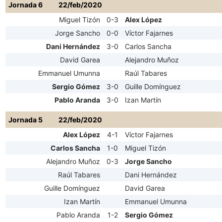
Jornada 6
22/feb/2020
Miguel Tizón
0-3
Alex López
Jorge Sancho
0-0
Víctor Fajarnes
Dani Hernández
3-0
Carlos Sancha
David Garea
Alejandro Muñoz
Emmanuel Umunna
Raúl Tabares
Sergio Gómez
3-0
Guille Domínguez
Pablo Aranda
3-0
Izan Martín
Jornada 5
22/feb/2020
Alex López
4-1
Víctor Fajarnes
Carlos Sancha
1-0
Miguel Tizón
Alejandro Muñoz
0-3
Jorge Sancho
Raúl Tabares
Dani Hernández
Guille Domínguez
David Garea
Izan Martín
Emmanuel Umunna
Pablo Aranda
1-2
Sergio Gómez