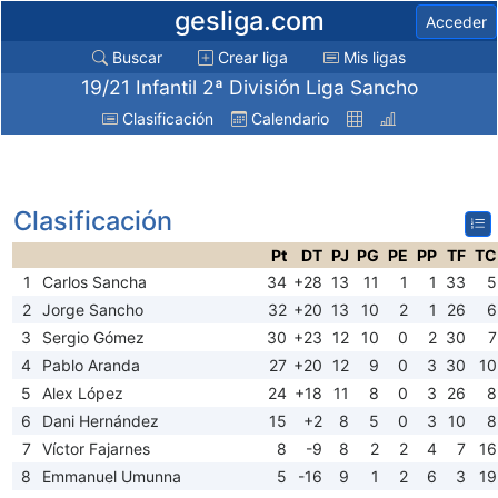
gesliga.com
Acceder
Buscar
Crear liga
Mis ligas
19/21 Infantil 2ª División Liga Sancho
Clasificación
Calendario
Clasificación
Pt
DT
PJ
PG
PE
PP
TF
TC
1
Carlos Sancha
34
+28
13
11
1
1
33
5
2
Jorge Sancho
32
+20
13
10
2
1
26
6
3
Sergio Gómez
30
+23
12
10
0
2
30
7
4
Pablo Aranda
27
+20
12
9
0
3
30
10
5
Alex López
24
+18
11
8
0
3
26
8
6
Dani Hernández
15
+2
8
5
0
3
10
8
7
Víctor Fajarnes
8
-9
8
2
2
4
7
16
8
Emmanuel Umunna
5
-16
9
1
2
6
3
19