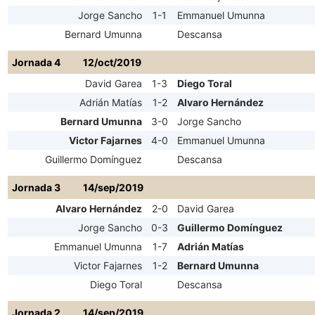
Jorge Sancho
1-1
Emmanuel Umunna
Bernard Umunna
Descansa
Jornada 4
12/oct/2019
David Garea
1-3
Diego Toral
Adrián Matías
1-2
Alvaro Hernández
Bernard Umunna
3-0
Jorge Sancho
Victor Fajarnes
4-0
Emmanuel Umunna
Guillermo Domínguez
Descansa
Jornada 3
14/sep/2019
Alvaro Hernández
2-0
David Garea
Jorge Sancho
0-3
Guillermo Domínguez
Emmanuel Umunna
1-7
Adrián Matías
Victor Fajarnes
1-2
Bernard Umunna
Diego Toral
Descansa
Jornada 2
14/sep/2019