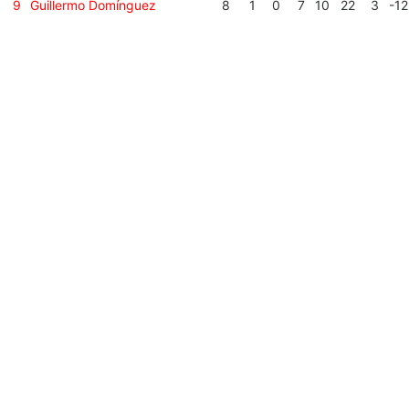
9
Guillermo Domínguez
8
1
0
7
10
22
3
-12