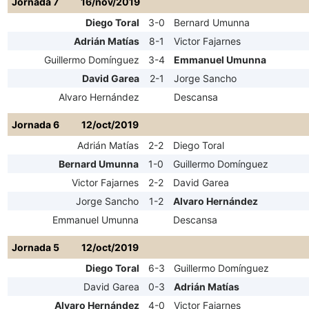
Jornada 7
16/nov/2019
Diego Toral
3-0
Bernard Umunna
Adrián Matías
8-1
Victor Fajarnes
Guillermo Domínguez
3-4
Emmanuel Umunna
David Garea
2-1
Jorge Sancho
Alvaro Hernández
Descansa
Jornada 6
12/oct/2019
Adrián Matías
2-2
Diego Toral
Bernard Umunna
1-0
Guillermo Domínguez
Victor Fajarnes
2-2
David Garea
Jorge Sancho
1-2
Alvaro Hernández
Emmanuel Umunna
Descansa
Jornada 5
12/oct/2019
Diego Toral
6-3
Guillermo Domínguez
David Garea
0-3
Adrián Matías
Alvaro Hernández
4-0
Victor Fajarnes