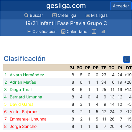
gesliga.com
Acceder
Buscar
Crear liga
Mis ligas
19/21 Infantil Fase Previa Grupo C
Clasificación
Calendario
Clasificación
PJ
PG
PE
PP
TF
TC
Pt
DT
1
Alvaro Hernández
8
8
0
0
23
4
24
+19
2
Adrián Matías
8
6
1
1
34
6
19
+28
3
Diego Toral
8
6
1
1
25
11
19
+14
4
Bernard Umunna
8
4
0
4
9
13
12
-4
5
David Garea
8
3
1
4
9
14
10
-5
6
Victor Fajarnes
8
2
1
5
12
24
7
-12
7
Emmanuel Umunna
8
2
1
5
11
26
7
-15
8
Jorge Sancho
8
1
1
6
7
20
4
-13