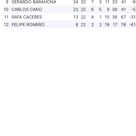
9
GERARDO BARAHONA
24
22
7
3
11
33
41
-8
10
CARLOS CANO
23
22
6
5
9
36
41
-5
11
RAFA CACERES
13
22
4
1
15
36
67
-31
12
FELIPE ROMERO
8
22
2
2
18
17
78
-61