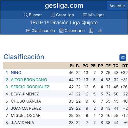
gesliga.com
Acceder
Buscar
Crear liga
Mis ligas
18/19 1ª División Liga Quijote
Clasificación
Calendario
Clasificación
Pt
PJ
PG
PE
PP
TF
TC
DT
1
NINO
46
22
13
7
2
75
43
+32
2
AITOR BRONCANO
44
22
13
5
4
63
32
+31
3
SERGIO RODRIGUEZ
42
22
12
6
4
71
45
+26
4
BEKY JIMENEZ
41
22
12
5
5
72
50
+22
5
CHUSO GARCIA
33
22
9
6
7
55
45
+10
6
JUANMA PEREZ
29
22
9
2
8
43
41
+2
7
MIGUEL OSCAR
28
22
9
1
12
46
58
-12
8
J.A.VIDANIA
28
22
7
7
8
38
44
-6