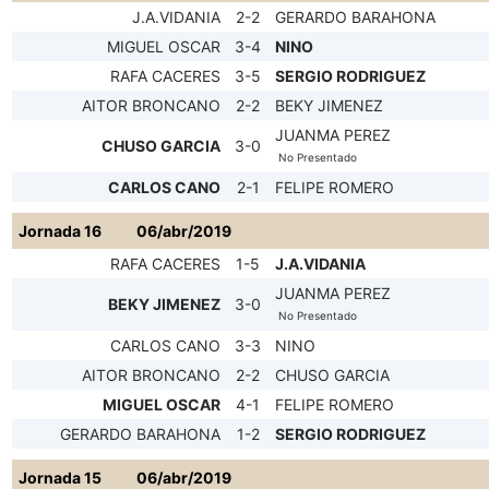
J.A.VIDANIA
2-2
GERARDO BARAHONA
MIGUEL OSCAR
3-4
NINO
RAFA CACERES
3-5
SERGIO RODRIGUEZ
AITOR BRONCANO
2-2
BEKY JIMENEZ
JUANMA PEREZ
CHUSO GARCIA
3-0
No Presentado
CARLOS CANO
2-1
FELIPE ROMERO
Jornada 16
06/abr/2019
RAFA CACERES
1-5
J.A.VIDANIA
JUANMA PEREZ
BEKY JIMENEZ
3-0
No Presentado
CARLOS CANO
3-3
NINO
AITOR BRONCANO
2-2
CHUSO GARCIA
MIGUEL OSCAR
4-1
FELIPE ROMERO
GERARDO BARAHONA
1-2
SERGIO RODRIGUEZ
Jornada 15
06/abr/2019