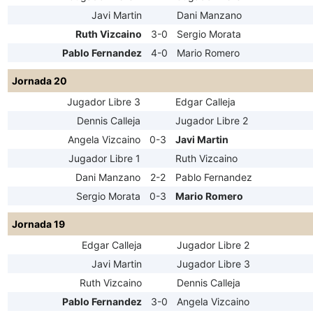
Javi Martin
Dani Manzano
Ruth Vizcaino
3-0
Sergio Morata
Pablo Fernandez
4-0
Mario Romero
Jornada 20
Jugador Libre 3
Edgar Calleja
Dennis Calleja
Jugador Libre 2
Angela Vizcaino
0-3
Javi Martin
Jugador Libre 1
Ruth Vizcaino
Dani Manzano
2-2
Pablo Fernandez
Sergio Morata
0-3
Mario Romero
Jornada 19
Edgar Calleja
Jugador Libre 2
Javi Martin
Jugador Libre 3
Ruth Vizcaino
Dennis Calleja
Pablo Fernandez
3-0
Angela Vizcaino