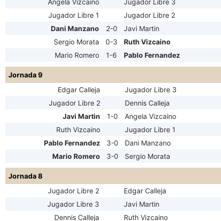
Angela Vizcaino
Jugador Libre 3
Jugador Libre 1
Jugador Libre 2
Dani Manzano
2-0
Javi Martin
Sergio Morata
0-3
Ruth Vizcaino
Mario Romero
1-6
Pablo Fernandez
Jornada 9
Edgar Calleja
Jugador Libre 3
Jugador Libre 2
Dennis Calleja
Javi Martin
1-0
Angela Vizcaino
Ruth Vizcaino
Jugador Libre 1
Pablo Fernandez
3-0
Dani Manzano
Mario Romero
3-0
Sergio Morata
Jornada 8
Jugador Libre 2
Edgar Calleja
Jugador Libre 3
Javi Martin
Dennis Calleja
Ruth Vizcaino