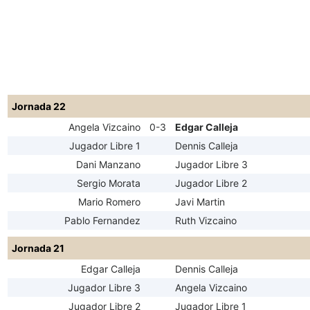
Jornada 22
Angela Vizcaino
0-3
Edgar Calleja
Jugador Libre 1
Dennis Calleja
Dani Manzano
Jugador Libre 3
Sergio Morata
Jugador Libre 2
Mario Romero
Javi Martin
Pablo Fernandez
Ruth Vizcaino
Jornada 21
Edgar Calleja
Dennis Calleja
Jugador Libre 3
Angela Vizcaino
Jugador Libre 2
Jugador Libre 1