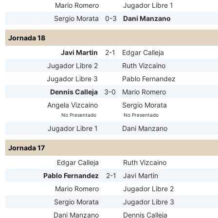
Mario Romero
Jugador Libre 1
Sergio Morata
0-3
Dani Manzano
Jornada 18
Javi Martin
2-1
Edgar Calleja
Jugador Libre 2
Ruth Vizcaino
Jugador Libre 3
Pablo Fernandez
Dennis Calleja
3-0
Mario Romero
Angela Vizcaino
Sergio Morata
No Presentado
No Presentado
Jugador Libre 1
Dani Manzano
Jornada 17
Edgar Calleja
Ruth Vizcaino
Pablo Fernandez
2-1
Javi Martin
Mario Romero
Jugador Libre 2
Sergio Morata
Jugador Libre 3
Dani Manzano
Dennis Calleja