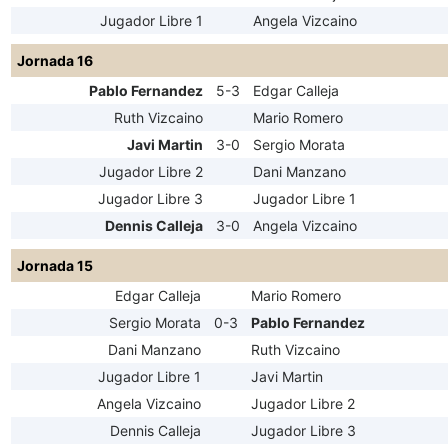
Jugador Libre 1
Angela Vizcaino
Jornada 16
Pablo Fernandez
5-3
Edgar Calleja
Ruth Vizcaino
Mario Romero
Javi Martin
3-0
Sergio Morata
Jugador Libre 2
Dani Manzano
Jugador Libre 3
Jugador Libre 1
Dennis Calleja
3-0
Angela Vizcaino
Jornada 15
Edgar Calleja
Mario Romero
Sergio Morata
0-3
Pablo Fernandez
Dani Manzano
Ruth Vizcaino
Jugador Libre 1
Javi Martin
Angela Vizcaino
Jugador Libre 2
Dennis Calleja
Jugador Libre 3