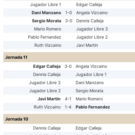
Jugador Libre 1
Edgar Calleja
Dani Manzano
1-0
Angela Vizcaino
Sergio Morata
3-0
Dennis Calleja
Mario Romero
Jugador Libre 3
Pablo Fernandez
Jugador Libre 2
Ruth Vizcaino
Javi Martin
Jornada 11
Edgar Calleja
3-0
Angela Vizcaino
Dennis Calleja
Jugador Libre 1
Jugador Libre 3
Dani Manzano
Jugador Libre 2
Sergio Morata
Javi Martin
4-1
Mario Romero
Ruth Vizcaino
1-4
Pablo Fernandez
Jornada 10
Dennis Calleja
Edgar Calleja