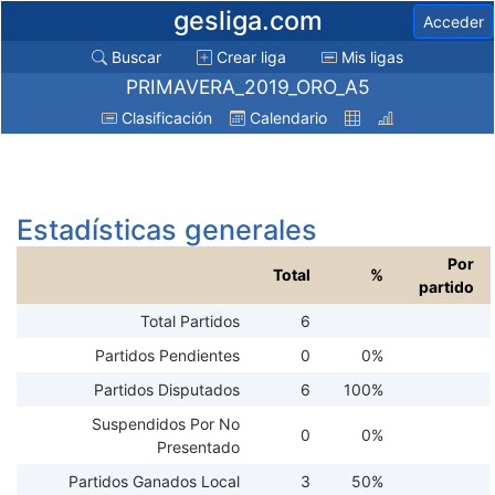
gesliga.com
Acceder
Buscar
Crear liga
Mis ligas
PRIMAVERA_2019_ORO_A5
Clasificación
Calendario
Estadísticas generales
Por
Total
%
partido
Total Partidos
6
Partidos Pendientes
0
0%
Partidos Disputados
6
100%
Suspendidos Por No
0
0%
Presentado
Partidos Ganados Local
3
50%