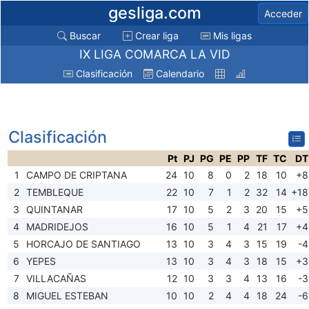
gesliga.com
Acceder
Buscar
Crear liga
Mis ligas
IX LIGA COMARCA LA VID
Clasificación
Calendario
Clasificación
Pt
PJ
PG
PE
PP
TF
TC
DT
1
CAMPO DE CRIPTANA
24
10
8
0
2
18
10
+8
2
TEMBLEQUE
22
10
7
1
2
32
14
+18
3
QUINTANAR
17
10
5
2
3
20
15
+5
4
MADRIDEJOS
16
10
5
1
4
21
17
+4
5
HORCAJO DE SANTIAGO
13
10
3
4
3
15
19
-4
6
YEPES
13
10
3
4
3
18
15
+3
7
VILLACAÑAS
12
10
3
3
4
13
16
-3
8
MIGUEL ESTEBAN
10
10
2
4
4
18
24
-6