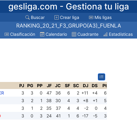
gesliga.com
- Gestiona tu liga
Buscar
Crear liga
Mis ligas
RANKING_20_21_F3_GRUPO(A3)_FUENLA
Clasificación
Calendario
Cuadrante
Estadísticas
PJ
PG
PP
JF
JC
SF
SC
DJ
DS
Pt
ER
3
3
0
47
36
6
2
+11
+4
6
3
2
1
38
30
4
3
+8
+1
5
3
1
2
35
37
4
4
-2
0
4
O
3
0
3
24
41
1
6
-17
-5
3