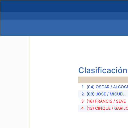
Clasificación
1
(04) OSCAR / ALCOC
2
(08) JOSE / MIGUEL
3
(18) FRANCIS / SEVE
4
(13) CINQUE / GARIJ