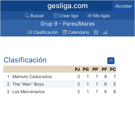
gesliga.com
Acceder
Buscar
Crear liga
Mis ligas
Grup 9 - Pares/Mares
Clasificación
Calendario
Clasificación
PJ
PG
PP
PF
PC
1
Mamuts Caducados
2
1
1
8
7
2
The "Alex" Boys
2
1
1
6
5
3
Los Mercenarios
2
1
1
6
8