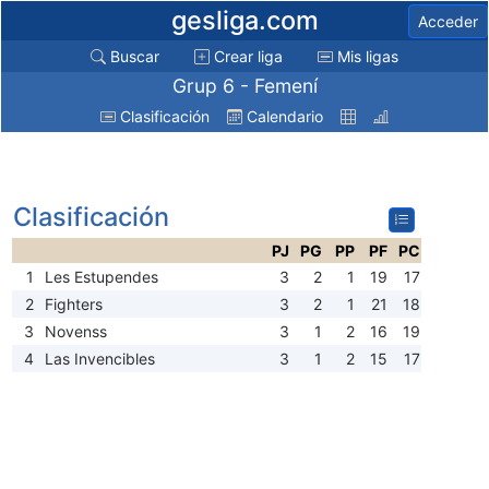
gesliga.com
Acceder
Buscar
Crear liga
Mis ligas
Grup 6 - Femení
Clasificación
Calendario
Clasificación
PJ
PG
PP
PF
PC
1
Les Estupendes
3
2
1
19
17
2
Fighters
3
2
1
21
18
3
Novenss
3
1
2
16
19
4
Las Invencibles
3
1
2
15
17