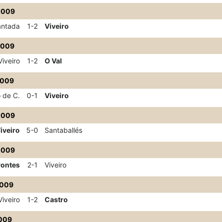
2009
ntada
1-2
Viveiro
2009
Viveiro
1-2
O Val
2009
 de C.
0-1
Viveiro
2009
iveiro
5-0
Santaballés
2009
Pontes
2-1
Viveiro
2009
Viveiro
1-2
Castro
2009