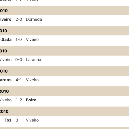
2010
iveiro
2-0
Dorneda
2010
.Sada
1-0
Viveiro
2010
Viveiro
0-0
Laracha
2010
gardos
4-1
Viveiro
2010
Viveiro
1-2
Boiro
2010
Foz
3-1
Viveiro