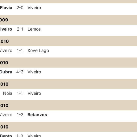
Flavia
2-0
Viveiro
2009
iveiro
2-1
Lemos
2010
Viveiro
1-1
Xove Lago
2010
Dubra
4-3
Viveiro
2010
Noia
1-1
Viveiro
2010
Viveiro
1-2
Betanzos
2010
 Bento
1-0
Viveiro