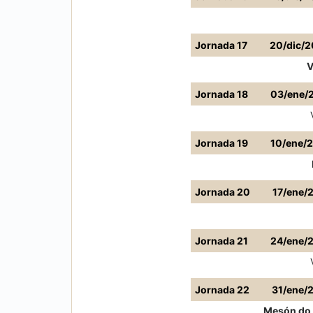
Jornada 17
20/dic/
V
Jornada 18
03/ene/
Jornada 19
10/ene/
Jornada 20
17/ene/
Jornada 21
24/ene/
Jornada 22
31/ene/
Mesón do