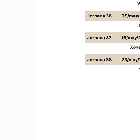
V
Jornada 36
09/may
Jornada 37
16/may/
Xove
Jornada 38
23/may/