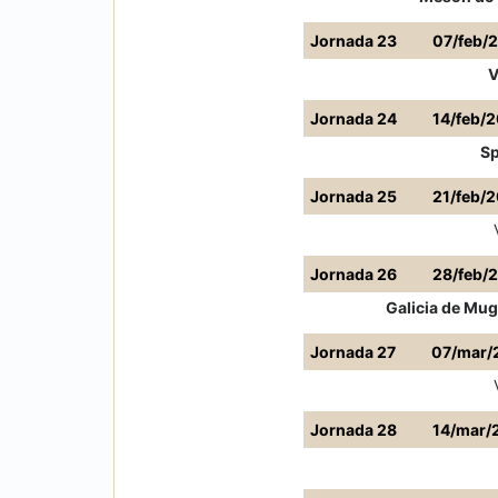
Jornada 23
07/feb/
V
Jornada 24
14/feb/
Sp
Jornada 25
21/feb/
Jornada 26
28/feb/
Galicia de Mu
Jornada 27
07/mar/
Jornada 28
14/mar/