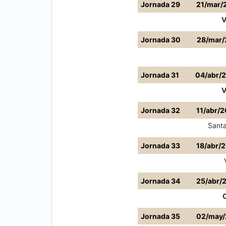
Jornada 29
21/mar/
V
Jornada 30
28/mar/
Jornada 31
04/abr/
V
Jornada 32
11/abr/
Santa
Jornada 33
18/abr/
Jornada 34
25/abr/
Jornada 35
02/may