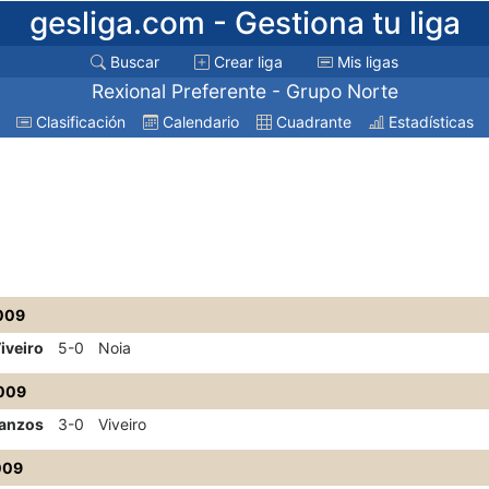
gesliga.com
- Gestiona tu liga
Buscar
Crear liga
Mis ligas
Rexional Preferente - Grupo Norte
Clasificación
Calendario
Cuadrante
Estadísticas
009
iveiro
5-0
Noia
009
anzos
3-0
Viveiro
009