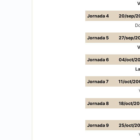
V
Jornada 4
20/sep/2
Do
Jornada 5
27/sep/2
V
Jornada 6
04/oct/2
L
Jornada 7
11/oct/20
Jornada 8
18/oct/2
Jornada 9
25/oct/2