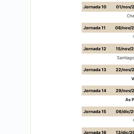
Jornada 10
01/nov/
Cha
Jornada 11
08/nov/
Jornada 12
15/nov/
Santiago
Jornada 13
22/nov/
V
Jornada 14
29/nov/
As 
Jornada 15
06/dic/
Jornada 16
13/dic/