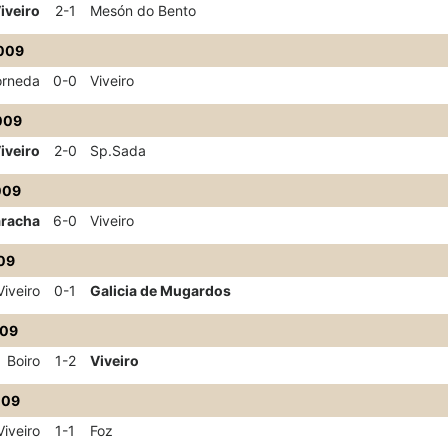
iveiro
2-1
Mesón do Bento
009
rneda
0-0
Viveiro
009
iveiro
2-0
Sp.Sada
009
aracha
6-0
Viveiro
09
Viveiro
0-1
Galicia de Mugardos
009
Boiro
1-2
Viveiro
009
Viveiro
1-1
Foz