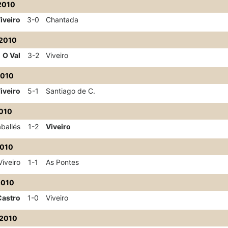
2010
iveiro
3-0
Chantada
2010
O Val
3-2
Viveiro
2010
iveiro
5-1
Santiago de C.
2010
ballés
1-2
Viveiro
2010
Viveiro
1-1
As Pontes
2010
Castro
1-0
Viveiro
/2010