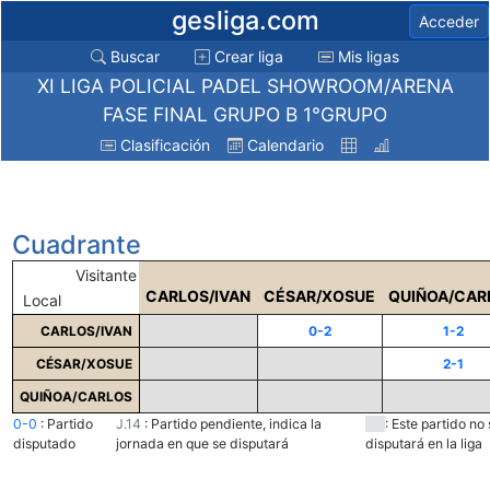
gesliga.com
Acceder
Buscar
Crear liga
Mis ligas
XI LIGA POLICIAL PADEL SHOWROOM/ARENA
FASE FINAL GRUPO B 1°GRUPO
Clasificación
Calendario
Cuadrante
Visitante
CARLOS/IVAN
CÉSAR/XOSUE
QUIÑOA/CAR
Local
CARLOS/IVAN
0-2
1-2
CÉSAR/XOSUE
2-1
QUIÑOA/CARLOS
0-0
:
Partido
J.14
:
Partido pendiente, indica la
:
Este partido no 
disputado
jornada en que se disputará
disputará en la liga