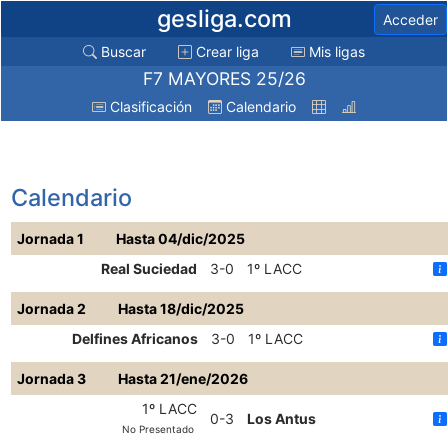
gesliga.com
Acceder
Buscar
Crear liga
Mis ligas
F7 MAYORES 25/26
Clasificación
Calendario
Calendario
Jornada 1
Hasta 04/dic/2025
Real Suciedad
3-0
1º LACC
Jornada 2
Hasta 18/dic/2025
Delfines Africanos
3-0
1º LACC
Jornada 3
Hasta 21/ene/2026
1º LACC
0-3
Los Antus
No Presentado