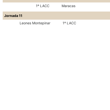
1º LACC
Maracas
Jornada 11
Leones Montepinar
1º LACC