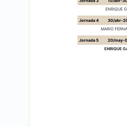
Jornada 3
10/abr-3
ENRIQUE G
Jornada 4
30/abr-2
MARIO FERN
Jornada 5
20/may-0
ENRIQUE G