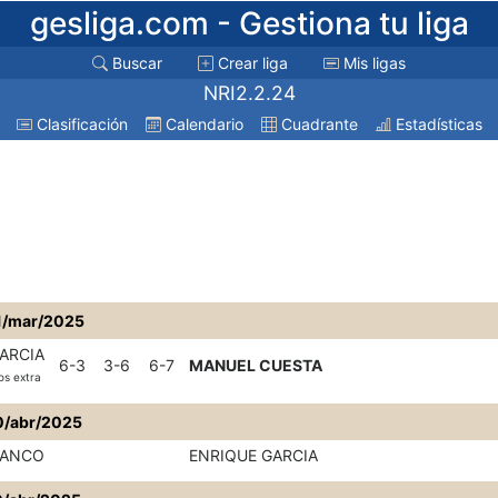
gesliga.com
- Gestiona tu liga
Buscar
Crear liga
Mis ligas
NRI2.2.24
Clasificación
Calendario
Cuadrante
Estadísticas
1/mar/2025
ARCIA
6-3
3-6
6-7
MANUEL CUESTA
s extra
0/abr/2025
LANCO
ENRIQUE GARCIA