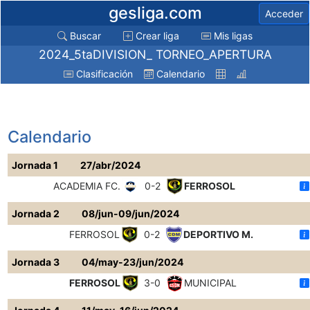
gesliga.com
Acceder
Buscar
Crear liga
Mis ligas
2024_5taDIVISION_ TORNEO_APERTURA
Clasificación
Calendario
Calendario
Jornada 1
27/abr/2024
ACADEMIA FC.
0-2
FERROSOL
Jornada 2
08/jun-09/jun/2024
FERROSOL
0-2
DEPORTIVO M.
Jornada 3
04/may-23/jun/2024
FERROSOL
3-0
MUNICIPAL