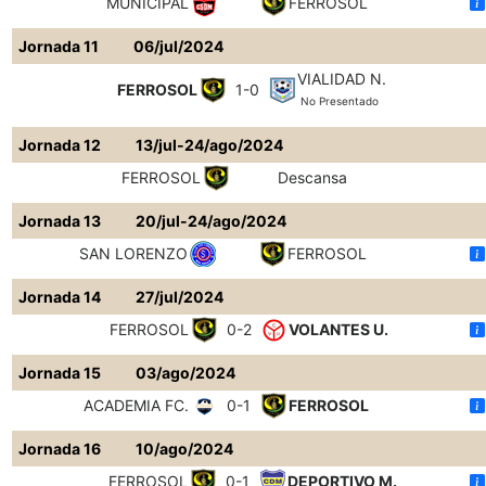
MUNICIPAL
FERROSOL
Jornada 11
06/jul/2024
VIALIDAD N.
FERROSOL
1-0
No Presentado
Jornada 12
13/jul-24/ago/2024
FERROSOL
Descansa
Jornada 13
20/jul-24/ago/2024
SAN LORENZO
FERROSOL
Jornada 14
27/jul/2024
FERROSOL
0-2
VOLANTES U.
Jornada 15
03/ago/2024
ACADEMIA FC.
0-1
FERROSOL
Jornada 16
10/ago/2024
FERROSOL
0-1
DEPORTIVO M.