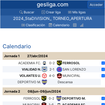
gesliga.com
Acceder
Buscar
Crear liga
Mis ligas
2024_5taDIVISION_ TORNEO_APERTURA
Clasificación
Calendario
Calendario
Jornada 1
27/abr/2024
ACADEMIA FC.
0-2
FERROSOL
VIALIDAD N.
2-1
SAN LORENZO
VOLANTES U.
4-0
MUNICIPAL
DEPORTIVO M.
Descansa
Jornada 2
08/jun-09/jun/2024
FERROSOL
0-2
DEPORTIVO M.
MUNICIPAL
1-5
ACADEMIA FC.